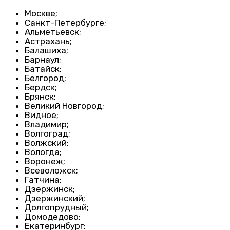
Москве;
Санкт-Петербурге;
Альметьевск;
Астрахань;
Балашиха;
Барнаул;
Батайск;
Белгород;
Бердск;
Брянск;
Великий Новгород;
Видное;
Владимир;
Волгоград;
Волжский;
Вологда;
Воронеж;
Всеволожск;
Гатчина;
Дзержинск;
Дзержинский;
Долгопрудный;
Домодедово;
Екатеринбург;