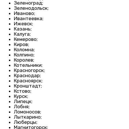
Зеленоград;
Зеленодольск;
Иваново;
Ивантеевка;
Ижевск;
Казань;
Калуга;
Кемерово;
Киров;
Коломна;
Колпино;
Королев;
Котельники;
Красногорск;
Краснодар;
Красноярск;
Кронштадт;
Кстово;
Курск;
Липецк;
Лобня;
Ломоносов;
Лыткарино;
Люберцы;
Магнитогорск;