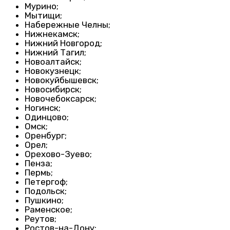
Мурино;
Мытищи;
Набережные Челны;
Нижнекамск;
Нижний Новгород;
Нижний Тагил;
Новоалтайск;
Новокузнецк;
Новокуйбышевск;
Новосибирск;
Новочебоксарск;
Ногинск;
Одинцово;
Омск;
Оренбург;
Орел;
Орехово-Зуево;
Пенза;
Пермь;
Петергоф;
Подольск;
Пушкино;
Раменское;
Реутов;
Ростов-на-Дону;