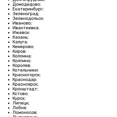
Домодедово;
Екатеринбург;
Зеленоград;
Зеленодольск;
Иваново;
Ивантеевка;
Ижевск;
Казань;
Калуга;
Кемерово;
Киров;
Коломна;
Колпино;
Королев;
Котельники;
Красногорск;
Краснодар;
Красноярск;
Кронштадт;
Кстово;
Курск;
Липецк;
Лобня;
Ломоносов;
Лыткарино;