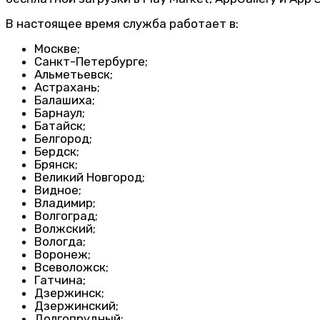
В настоящее время служба работает в:
Москве;
Санкт-Петербурге;
Альметьевск;
Астрахань;
Балашиха;
Барнаул;
Батайск;
Белгород;
Бердск;
Брянск;
Великий Новгород;
Видное;
Владимир;
Волгоград;
Волжский;
Вологда;
Воронеж;
Всеволожск;
Гатчина;
Дзержинск;
Дзержинский;
Долгопрудный;