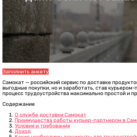
Заполнить анкету
Самокат — российский сервис по доставке продукто
выгодные покупки, но и заработать, став курьером-
процесс трудоустройства максимально простой и п
Содержание
О службе доставки Самокат
Преимущества работы курьер-партнером в Сам
Условия и требования
Доход
Какие необходимы документы для трудоустрой